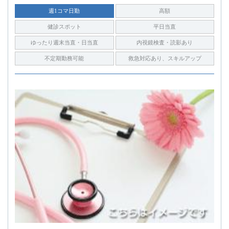
週1コマ日勤
高額
健診スポット
平日当直
ゆったり週末当直・日当直
内視鏡検査・読影あり
不定期勤務可能
救急対応あり、スキルアップ