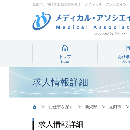
見附市、内科非常勤医師募集！｜メディカル・アソシエイツ
トップ
お仕事
Home
Job S
スポ
非
常
求人情報詳細
お仕事を探す
新潟県
見附市
求人情報詳細