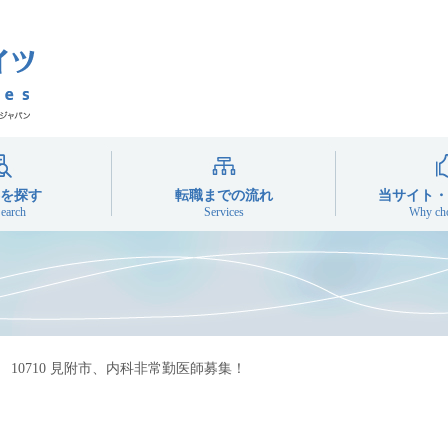
を探す
転職までの流れ
当サイト・
earch
Services
Why cho
ット
常勤
勤
10710 見附市、内科非常勤医師募集！