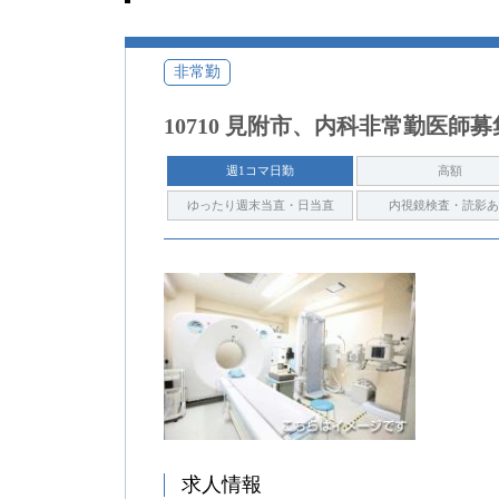
非常勤
10710 見附市、内科非常勤医師
週1コマ日勤
高額
ゆったり週末当直・日当直
内視鏡検査・読影あ
求人情報