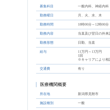
募集科目
一般内科、神経内科
勤務曜日
月、火、水、木
勤務時間
18時00分～12時00分
勤務内容
当直及び翌日の外来
勤務形態
日勤、当直
給与
11万円～13万円
1回
※キャリアにより相
交通費
有り
医療機関概要
所在地
新潟県見附市
施設種別
一般