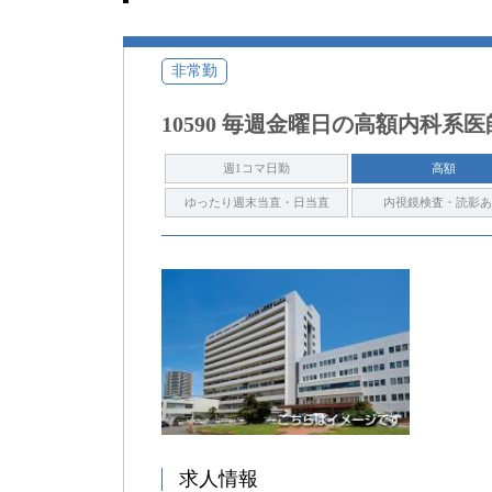
非常勤
10590 毎週金曜日の高額内科系
週1コマ日勤
高額
ゆったり週末当直・日当直
内視鏡検査・読影あ
求人情報