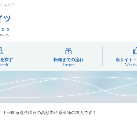
シエイツ
を探す
転職までの流れ
当サイト・
earch
Services
Why cho
ット
常勤
勤
10590 毎週金曜日の高額内科系医師の求人です！