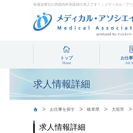
毎週金曜日の高額内科系医師の求人です！｜メディカル・アソ
トップ
お仕事
Home
Job S
スポ
非
常
求人情報詳細
お仕事を探す
岐阜県
大垣市
求人情報詳細